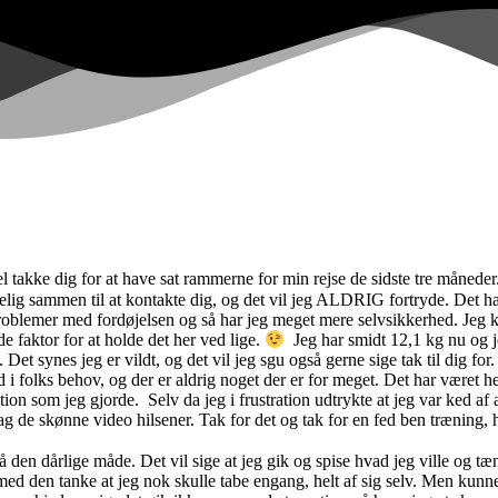
evel takke dig for at have sat rammerne for min rejse de sidste tre måne
ndelig sammen til at kontakte dig, og det vil jeg ALDRIG fortryde. Det h
roblemer med fordøjelsen og så har jeg meget mere selvsikkerhed. Jeg kan 
e faktor for at holde det her ved lige.
Jeg har smidt 12,1 kg nu og je
Det synes jeg er vildt, og det vil jeg sgu også gerne sige tak til dig f
d i folks behov, og der er aldrig noget der er for meget. Det har været h
tion som jeg gjorde. Selv da jeg i frustration udtrykte at jeg var ked af a
 de skønne video hilsener. Tak for det og tak for en fed ben træning, h
n dårlige måde. Det vil sige at jeg gik og spise hvad jeg ville og tænkt
 med den tanke at jeg nok skulle tabe engang, helt af sig selv. Men kun