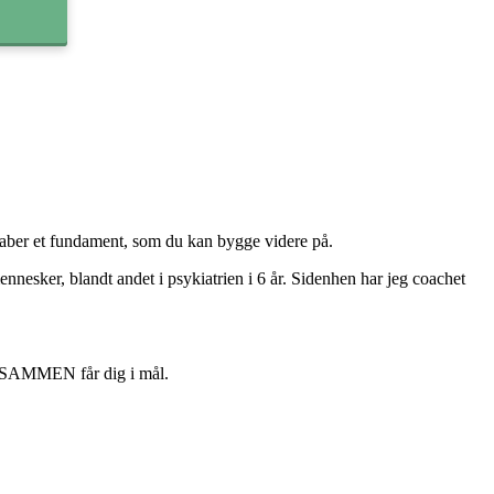
Kvinde
25-34
 skaber et fundament, som du kan bygge videre på.
nesker, blandt andet i psykiatrien i 6 år. Sidenhen har jeg coachet
 vi SAMMEN får dig i mål.