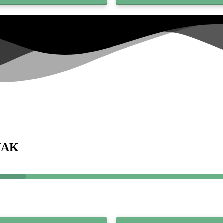
35+
NAK
Hvad er dit mål?