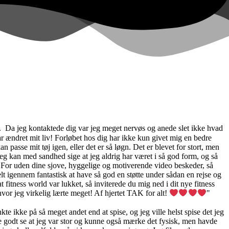
der. Da jeg kontaktede dig var jeg meget nervøs og anede slet ikke hvad
ar ændret mit liv! Forløbet hos dig har ikke kun givet mig en bedre
passe mit tøj igen, eller det er så løgn. Det er blevet for stort, men
g kan med sandhed sige at jeg aldrig har været i så god form, og så
or. For uden dine sjove, hyggelige og motiverende video beskeder, så
elt igennem fantastisk at have så god en støtte under sådan en rejse og
t fitness world var lukket, så inviterede du mig ned i dit nye fitness
vor jeg virkelig lærte meget! Af hjertet TAK for alt!
"
e ikke på så meget andet end at spise, og jeg ville helst spise det jeg
ne godt se at jeg var stor og kunne også mærke det fysisk, men havde