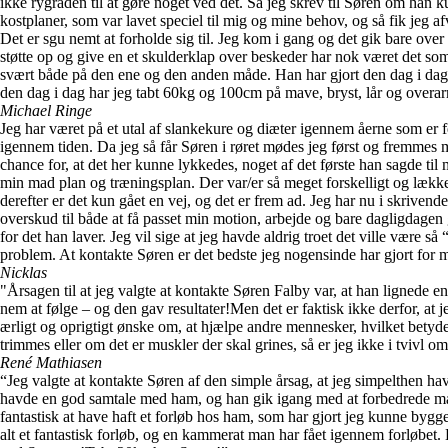
ikke rygraden til at gøre noget ved det. Så jeg skrev til Søren om han 
kostplaner, som var lavet speciel til mig og mine behov, og så fik jeg 
Det er sgu nemt at forholde sig til. Jeg kom i gang og det gik bare over
støtte op og give en et skulderklap over beskeder har nok været det som h
svært både på den ene og den anden måde. Han har gjort den dag i dag at 
den dag i dag har jeg tabt 60kg og 100cm på mave, bryst, lår og overa
Michael Ringe
Jeg har været på et utal af slankekure og diæter igennem åerne som er fe
igennem tiden. Da jeg så får Søren i røret mødes jeg først og fremmes
chance for, at det her kunne lykkedes, noget af det første han sagde til m
min mad plan og træningsplan. Der var/er så meget forskelligt og lække
derefter er det kun gået en vej, og det er frem ad. Jeg har nu i skrivend
overskud til både at få passet min motion, arbejde og bare dagligdagen
for det han laver. Jeg vil sige at jeg havde aldrig troet det ville være s
problem. At kontakte Søren er det bedste jeg nogensinde har gjort for mi
Nicklas
"Årsagen til at jeg valgte at kontakte Søren Falby var, at han lignede e
nem at følge – og den gav resultater!Men det er faktisk ikke derfor, at
ærligt og oprigtigt ønske om, at hjælpe andre mennesker, hvilket betyde
trimmes eller om det er muskler der skal grines, så er jeg ikke i tvivl o
René Mathiasen
“Jeg valgte at kontakte Søren af den simple årsag, at jeg simpelthen havd
havde en god samtale med ham, og han gik igang med at forbedrede madp
fantastisk at have haft et forløb hos ham, som har gjort jeg kunne by
alt et fantastisk forløb, og en kammerat man har fået igennem forløbet. 