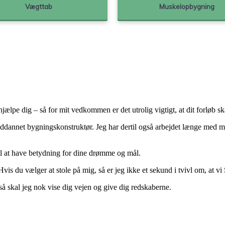
Vægttab
18-24
Mand
Muskelopbygning
35+
l hjælpe dig – så for mit vedkommen er det utrolig vigtigt, at dit forløb
ddannet bygningskonstruktør. Jeg har dertil også arbejdet længe med men
il at have betydning for dine drømme og mål.
Hvis du vælger at stole på mig, så er jeg ikke et sekund i tvivl om, at
å skal jeg nok vise dig vejen og give dig redskaberne.