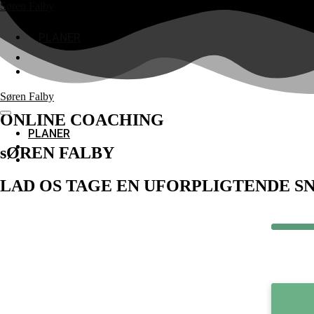
Skip
Søren Falby
to
content
PLANER
Søren Falby
ONLINE COACHING
Menu
Toggle
PLANER
sØREN FALBY
LAD OS TAGE EN UFORPLIGTENDE S