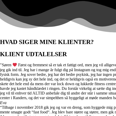
HVAD SIGER MINE KLIENTER?
KLIENT UDTALELSER
"Søren
Først og fremmest så er tak et fattigt ord, men jeg vil allig
jeg gik ind til. Jeg har i mange år fulgt dig på Instagram og tog mig e
fysisk form. Jeg sover bedre, jeg har det bedre psykisk, jeg har ingen p
heldigvis kan jeg sy det hele ind, og det er heldigvis også en motiverend
skete det hele end da mens der var lock down og lukkede fitness centre. 
havde jeg kastet håndklædet i ringen. Du forstår virkelig at sætte dig in
jeg vil til enhver tid ALTID anbefale dig til andre der står i samme situa
center i Randers, og det var simpelthen så hyggeligt at møde manden bag
Eva
“Tilbage i november 2018 gik jeg og var en dreng, som hyggede mig på de
mente smagte godt “fast food“. Jeg blev bare større og større, men gik