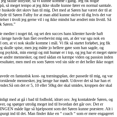
a jeg skulle udfylde, så vi kunne komme i gang. Jeg fik nogle
 på, så meget tempo at jeg ikke skulle kunne fører en normal samtale.
 huskede det skrev han til mig. Det med at Søren har været der til at
lyde til Søren Falby for at man altid kunne skrive til dig hvis det var
er i tivoli jeg gerne vil i og ikke mindst har ændret min livstil. Så
ak Søren.”
le medier i noget tid, og set den succes hans klienter havde haft
 længe havde han fået overbevist mig om, at der var sgu nok en
l om, at vi nok skulle komme i mål. Vi fik så startet forløbet, jeg fik
g skulle spise, men jeg måtte jo hellere gøre som han sagde, og
 og psykisk, min energi og mit humør er i top, og jeg har et meget større
hjælpe andre mennesker, og med sådan en kæmpe viden og passion inden
e resultater, men med en som Søren ved sin side er det heller ikke noget
lavede en fantastisk kost- og træningsplan, der passede til mig, og var
g forstående mennesker, jeg længe har mødt. Udover det så har han et
ender.Så om det er 5, 10 eller 50kg der skal smides, kroppen der skal
pinligt med at gå i bad til fodbold, idræt osv. Jeg kontaktede Søren, og
, og spørger utrolig meget ind til hvordan det går osv. Det er
 på INGEN måde lige så hjælpsomt som det Søren kunne præstere. Alt i
spurgt ind til det. Man finder ikke en “ coach “ som er mere engageret