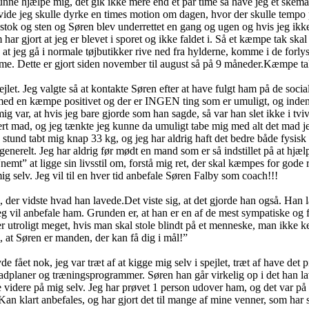
kunne hjælpe mig, det gik ikke mere end et par time så have jeg et skem
afvide jeg skulle dyrke en times motion om dagen, hvor der skulle tempo
 stok og sten og Søren blev underrettet en gang og ugen og hvis jeg ikke
ar gjort at jeg er blevet i sporet og ikke faldet i. Så et kæmpe tak skal 
jeg gå i normale tøjbutikker rive ned fra hylderne, komme i de forlystels
rme. Dette er gjort siden november til august så på 9 måneder.Kæmpe t
jlet. Jeg valgte så at kontakte Søren efter at have fulgt ham på de socia
 med en kæmpe positivet og der er INGEN ting som er umuligt, og inden
ig var, at hvis jeg bare gjorde som han sagde, så var han slet ikke i tviv
rt mad, og jeg tænkte jeg kunne da umuligt tabe mig med alt det mad je
e stund tabt mig knap 33 kg, og jeg har aldrig haft det bedre både fysisk
 generelt. Jeg har aldrig før mødt en mand som er så indstillet på at 
å “nemt” at ligge sin livsstil om, forstå mig ret, der skal kæmpes for god
g selv. Jeg vil til en hver tid anbefale Søren Falby som coach!!!
n, der vidste hvad han lavede.Det viste sig, at det gjorde han også. Han 
 jeg vil anbefale ham. Grunden er, at han er en af de mest sympatiske o
r utroligt meget, hvis man skal stole blindt på et menneske, man ikke k
m, at Søren er manden, der kan få dig i mål!”
e fået nok, jeg var træt af at kigge mig selv i spejlet, træt af have det 
laner og træningsprogrammer. Søren han går virkelig op i det han laver
gge videre på mig selv. Jeg har prøvet 1 person udover ham, og det var
Kan klart anbefales, og har gjort det til mange af mine venner, som har 